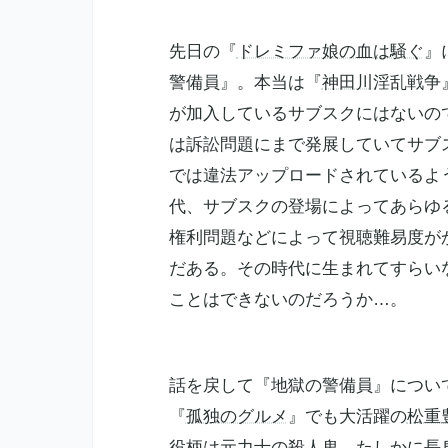
先日の『
ドレミファ娘の血は騒ぐ
』
警備員』。本当は『
神田川
淫乱戦争
が加入しているサブスクにはないの
は訴訟問題にまで発展していてサブ
では違法アップロードされているよ
代、サブスクの登場によってあらゆ
権利問題などによって視聴難易度が
だある。その時代に生まれてすらい
ことはできないのだろうか…。
話を戻して『地獄の警備員』につい
『
孤独のグルメ
』でも大活躍の
松重
役柄は元力士の殺人鬼。たしかに長