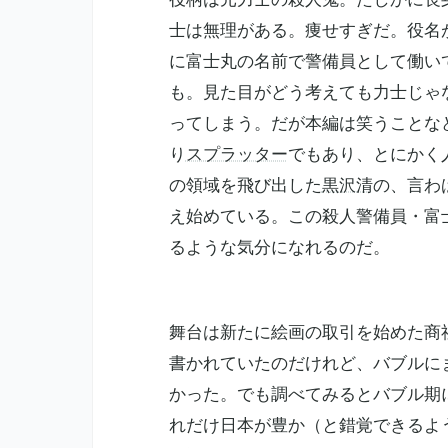
士は無理がある。痩せすぎだ。役名
に富士丸の名前で警備員として働い
も。見た目がどう考えても力士じゃ
ってしまう。だが本編は笑うことな
り
スプラッター
でもあり、とにかく
の領域を飛び出した
黒沢清
の、言わ
え始めている。この殺人警備員・富
るような気分になれるのだ。
舞台は新たに絵画の取引を始めた商
書かれていたのだけれど、バブルに
かった。でも調べてみるとバブル期
れだけ日本が豊か（と錯覚できるよ