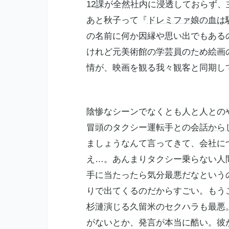
12課が全然社内に浸透しておらず
あと秋子って『
ドレミファ娘の血は
の名前に何か因縁や思い出でもある
けれど元美術館の
学芸員
のため絵画
情が、映画を観る我々観客と同期し
陰惨なシーンでなくとも人と人との
冒頭のタクシー運転手との会話
から
ましょうなんて言ってきて、会社に
え…。あんまりタクシー乗らない人
手に当たったら気分最悪だなという
りで出てくるのだからすごい。もう
杉漣
演じる久留米のセクハラも最悪
がないとか、発言が本当に酷い。彼