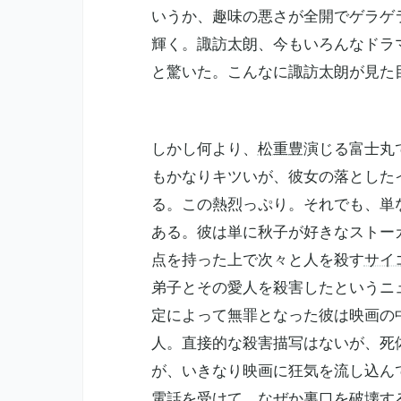
いうか、趣味の悪さが全開でゲラゲ
輝く。
諏訪太朗
、今もいろんなドラ
と驚いた。こんなに
諏訪太朗
が見た
しかし何より、
松重豊
演じる富士丸
もかなりキツいが、彼女の落とした
る。この熱烈っぷり。それでも、単
ある。彼は単に秋子が好きなストー
点を持った上で次々と人を殺す
サイ
弟子とその愛人を殺害したというニ
定によって無罪となった彼は映画の
人。直接的な殺害描写はないが、死
が、いきなり映画に狂気を流し込ん
電話を受けて、なぜか裏口を破壊す