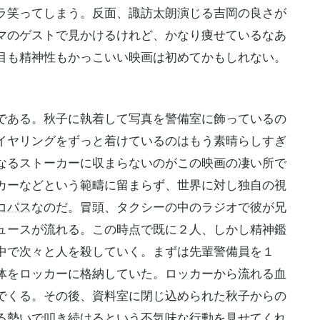
ラ笑ってしまう。反面、
諏訪太朗
演じる吉岡の良さが
マのゲストで見かけるけれど、かなり痩せているなあ
目も精神性もかっこいい映画は初めてかもしれない。
である。秋子に執着して写真を警備室に飾っているの
イヤリングをずっと着けているのはもう素晴らしすぎ
なるストーカーに収まらないのがこの映画の凄い所で
カーなどという範疇に留まらず、世界に対し独自の視
コパス
なのだ。冒頭、タクシーの中のラジオで彼が兄
ュースが流れる。この時点で既に２人、しかし精神鑑
中で次々と人を殺していく。まずは先輩警備員を１
体をロッカーに格納していた。ロッカーから流れる血
でくる。その後、資料室に閉じ込められた秋子からの
る勢いで叩き続けるという不気味な行動を見せてくれ