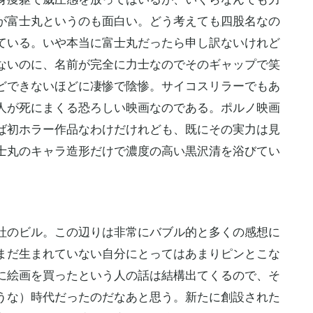
が富士丸というのも面白い。どう考えても
四股名
なの
ている。いや本当に富士丸だったら申し訳ないけれど
ないのに、名前が完全に力士なのでそのギャップで笑
どできないほどに凄惨で陰惨。サイコスリラーでもあ
人が死にまくる恐ろしい映画なのである。ポルノ映画
ば初ホラー作品なわけだけれども、既にその実力は見
士丸のキャラ造形だけで濃度の高い
黒沢清
を浴びてい
社のビル。この辺りは非常にバブル的と多くの感想に
まだ生まれていない自分にとってはあまりピンとこな
に絵画を買ったという人の話は結構出てくるので、そ
うな）時代だったのだなあと思う。新たに創設された