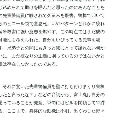
じ込められて助けを呼んだと思ったのにあんなことを
の先輩警備員に唆されて久留米を殺害。警棒で叩いて
らのビニール袋で窒息死。いやパターンどれかに絞れ
留米殺害に強い意志を燃やす。この時点ではまだ彼の
可能性も考えられた。自分をいびってくる先輩を殺
す。兄弟子との間にもきっと彼にとって譲れない何か
いに、まだ彼なりの正義に則っているのではないかと
義は存在しなかったのである。
、それに驚いた先輩警備員を壁に打ち付けまくり警棒
したと言ったな？」などの台詞から、富士丸は自分の
思っていることが発覚。挙句にはビルを閉鎖して12課
る。ここまで、具体的な動機は不明。出くわした野々