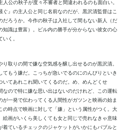
、主人公の秋子が度々不審者と間違われるのも面白い。
騒ぐ
』の主人公と同じ名前なのだが、
黒沢清
監督はこ
のだろうか。今作の秋子は入社して間もない新人（だ
の知識は豊富）。ビル内の勝手が分からない彼女の心
ていく。
やり取りの間で嫌な空気感を醸し出せるのが
黒沢清
。
し
てもう嫌だ。こっちが急いでるのにのんびりといき
ついてあれこれ聞いてくるのだ。め、めんどくせ
間なので特に嫌な思い出はないのだけれど、この運転
のが一発で伝わってくる
人間性
がガツンと映画の始ま
この時点で映画に対して「嫌」という属性がつく。
大
。絵画がいくら美しくても女と同じで売れなきゃ意味
が着ているチェックのジャケットがいかにもバブルと