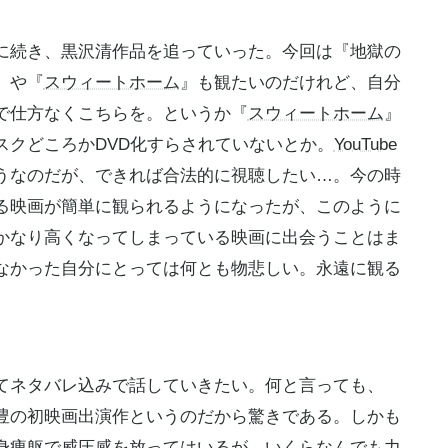
に続き、
黒沢清
作品を追っていった。今回は『地獄の
』や『
スウィートホーム
』も観たいのだけれど、自分
で仕方なくこちらを。というか『
スウィートホーム
』
スクどころかDVD化すらされていないとか。
YouTube
うなのだが、できれば合法的に視聴したい…。今の時
る映画が簡単に観られるようになったが、このように
かなり高くなってしまっている映画に出会うことはま
なかった自分にとっては何とも物悲しい。永遠に観る
てネタバレ込みで話していきたい。何と言っても、
豊
の初映画出演作というのだから驚きである。しかも
身痩躯で威圧感を放ってはいるが、いくらなんでも力