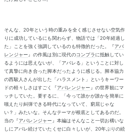
そんな、20年という時の重みを全く感じさせない空気作
りに成功しているにも関わらず、物語では「20年経過し
た」ことを強く強調しているのも特徴的だった。『
アバ
レンジャー
』の作風は別に現代の
コンプラ
に抵触してい
るようには思えないが、「アバレる」ということに対し
て真摯に向き合った脚本だったように感じる。脚本協力
の西駿人さんが出した「ハラスメント」というキーワー
ドの軽々しさはすごく『
アバレンジャー
』の世界観にマ
ッチしていた。要するに、「今って誰かが誰かを簡単に
嗤えたり糾弾できる時代になっていて、窮屈じゃな
い？」みたいな。そんなテーマが根底としてあるのだ。
当の『
アバレンジャー
』本編はそんなこと一切お構いな
しにアバレ続けていたくせに白々しいが、20年ぶりの続