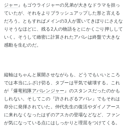
ジャー
』もゴウライジャーの兄弟が大きなドラマを担っ
ていたが、それをよりブラッシュアップした形と言える
だろう。ともすればメインの3人が置いてきぼりにさえな
りそうなほどに、残る2人の物語をとにかくごり押しして
いく。そうして緻密に計算されたアバレは終盤で大きな
感動を生むのだ。
縦軸はちゃんと展開させながらも、どうでもいいところ
では本当にふざけ切る、タブーは平気で破壊する。これ
が『
爆竜戦隊アバレンジャー
』のスタンスだったのかも
しれない。そしてこの『許されざるアバレ』でもそれは
存分に発揮されていた。仲代先生の復活やダイノアース
に来れなくなったはずのアスカの登場などなど、ファン
が気になっている点にはしっかりと理屈をつけてくる。