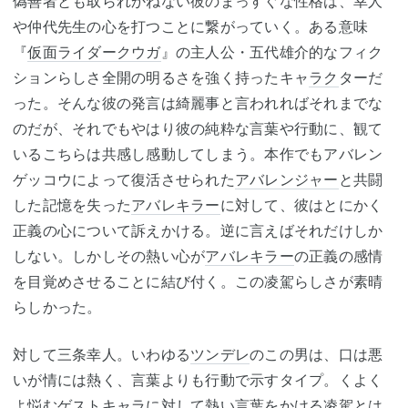
偽善者とも取られかねない彼のまっすぐな性格は、幸人
や仲代先生の心を打つことに繋がっていく。ある意味
『
仮面ライダークウガ
』の主人公・五代雄介的なフィク
ションらしさ全開の明るさを強く持ったキャ
ラク
ターだ
った。そんな彼の発言は綺麗事と言われればそれまでな
のだが、それでもやはり彼の純粋な言葉や行動に、観て
いるこちらは共感し感動してしまう。本作でもアバレン
ゲッコウによって復活させられた
アバレンジャー
と共闘
した記憶を失った
アバレキラー
に対して、彼はとにかく
正義の心について訴えかける。逆に言えばそれだけしか
しない。しかしその熱い心が
アバレキラー
の正義の感情
を目覚めさせることに結び付く。この凌駕らしさが素晴
らしかった。
対して三条幸人。いわゆる
ツンデレ
のこの男は、口は悪
いが情には熱く、言葉よりも行動で示すタイプ。くよく
よ悩むゲストキャラに対して熱い言葉をかける凌駕とは