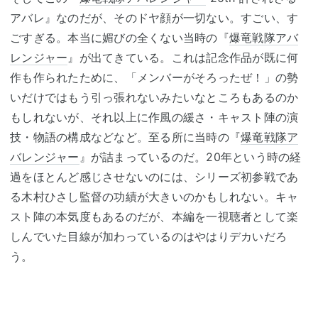
アバレ』なのだが、そのドヤ顔が一切ない。すごい、す
ごすぎる。本当に媚びの全くない当時の『
爆竜戦隊アバ
レンジャー
』が出てきている。これは記念作品が既に何
作も作られたために、「メンバーがそろったぜ！」の勢
いだけではもう引っ張れないみたいなところもあるのか
もしれないが、それ以上に作風の緩さ・キャスト陣の演
技・物語の構成などなど。至る所に当時の『
爆竜戦隊ア
バレンジャー
』が詰まっているのだ。20年という時の経
過をほとんど感じさせないのには、シリーズ初参戦であ
る木村ひさし監督の功績が大きいのかもしれない。キャ
スト陣の本気度もあるのだが、本編を一視聴者として楽
しんでいた目線が加わっているのはやはりデカいだろ
う。