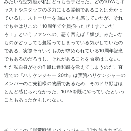
みたいな空気感が私はどうも苦手だった。どの10YAもキ
ャストやスタッフの尽力による賜物であることは分かっ
ているし、ストーリーを面白いとも感じていたが、それ
でもやはりこの「10周年で全員揃ったぜ！すごいだ
ろ！」というファンへの、悪く言えば「媚び」みたいな
ものがどうしても蔓延ってしまっている気がしていたの
である。実際そういうものが求められている10周年記念
でもあるのだろうし、それがあることを否定はしない。
ただ私自身がその作風に違和感を覚えてしまうのだ。直
近での『
ハリケンジャー
20th』は実質
ハリケンジャー
の
メンバーのご先祖様の物語であるため、そのドヤ顔はほ
とんど感じられなかった。10YAを既にやっていたという
こともあったかもしれない。
そしてこの『
爆竜戦隊アバレンジャー
20th 許されざる