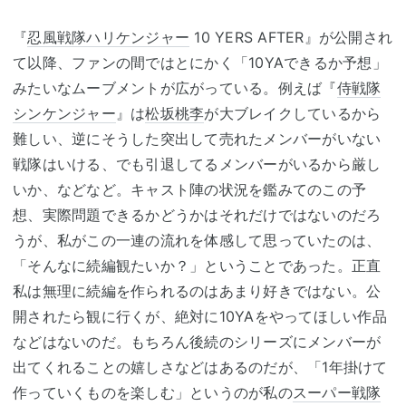
『
忍風戦隊ハリケンジャー
10 YERS AFTER』が公開され
て以降、ファンの間ではとにかく「10YAできるか予想」
みたいなムーブメントが広がっている。例えば『
侍戦隊
シンケンジャー
』は
松坂桃李
が大ブレイクしているから
難しい、逆にそうした突出して売れたメンバーがいない
戦隊はいける、でも引退してるメンバーがいるから厳し
いか、などなど。キャスト陣の状況を鑑みてのこの予
想、実際問題できるかどうかはそれだけではないのだろ
うが、私がこの一連の流れを体感して思っていたのは、
「そんなに続編観たいか？」ということであった。正直
私は無理に続編を作られるのはあまり好きではない。公
開されたら観に行くが、絶対に10YAをやってほしい作品
などはないのだ。もちろん後続のシリーズにメンバーが
出てくれることの嬉しさなどはあるのだが、「1年掛けて
作っていくものを楽しむ」というのが私の
スーパー戦隊