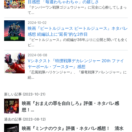
目感想 「毎週わちゃわちゃ」の嬉しさ
『ナンバーワン戦隊ゴジュウジャー』に完全に心酔してしまっ
て…
2024-10-02
映画『ビートルジュース ビートルジュース』ネタバレ
感想 続編以上に”延長”的な2作目
『ビートルジュース』の続編が36年ぶりに公開と聞いても全く
ピ…
2024-06-08
Vシネクスト『特捜戦隊デカレンジャー 20th ファイ
ヤーボール・ブースター』感想
『忍風戦隊ハリケンジャー』、『爆竜戦隊アバレンジャー』に
続…
新しい記事
(2023-10-21)
映画『おまえの罪を自白しろ』評価・ネタバレ感
想！…
過去の記事
(2023-08-12)
映画『ミンナのウタ』評価・ネタバレ感想！ 清水