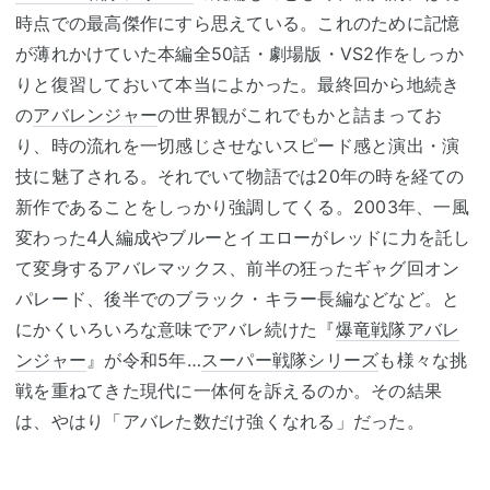
時点での最高傑作にすら思えている。これのために記憶
が薄れかけていた本編全50話・劇場版・VS2作をしっか
りと復習しておいて本当によかった。最終回から地続き
の
アバレンジャー
の世界観がこれでもかと詰まってお
り、時の流れを一切感じさせないスピード感と演出・演
技に魅了される。それでいて物語では20年の時を経ての
新作であることをしっかり強調してくる。2003年、一風
変わった4人編成やブルーとイエローがレッドに力を託し
て変身するアバレマックス、前半の狂ったギャグ回オン
パレード、後半でのブラック・キラー長編などなど。と
にかくいろいろな意味でアバレ続けた『
爆竜戦隊アバレ
ンジャー
』が令和5年…
スーパー戦隊シリーズ
も様々な挑
戦を重ねてきた現代に一体何を訴えるのか。その結果
は、やはり「アバレた数だけ強くなれる」だった。