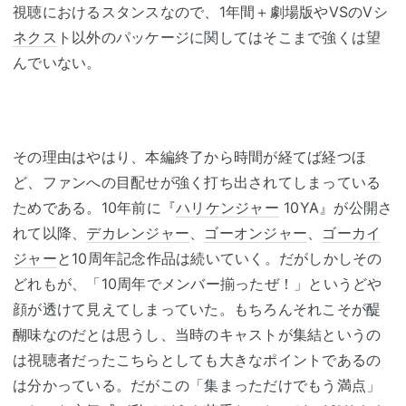
視聴におけるスタンスなので、1年間＋劇場版やVSのVシ
ネクス
ト以外のパッケージに関してはそこまで強くは望
んでいない。
その理由はやはり、本編終了から時間が経てば経つほ
ど、ファンへの目配せが強く打ち出されてしまっている
ためである。10年前に『
ハリケンジャー
10YA』が公開さ
れて以降、
デカレンジャー
、
ゴーオンジャー
、
ゴーカイ
ジャー
と10周年記念作品は続いていく。だがしかしその
どれもが、「10周年でメンバー揃ったぜ！」というどや
顔が透けて見えてしまっていた。もちろんそれこそが醍
醐味なのだとは思うし、当時のキャストが集結というの
は視聴者だったこちらとしても大きなポイントであるの
は分かっている。だがこの「集まっただけでもう満点」