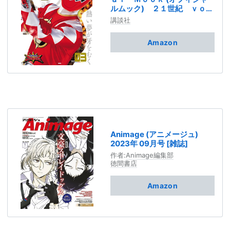
ルムック) ２１世紀 ｖｏ
ｌ．３ 爆竜戦隊アバレンジ
講談社
ャー [雑誌] スーパー戦隊 Ｏ
ｆｆｉｃｉａｌ Ｍｏｏｋ
Amazon
２１世紀 (講談社シリーズＭ
ＯＯＫ)
Animage (アニメージュ)
2023年 09月号 [雑誌]
作者:
Animage編集部
徳間書店
Amazon