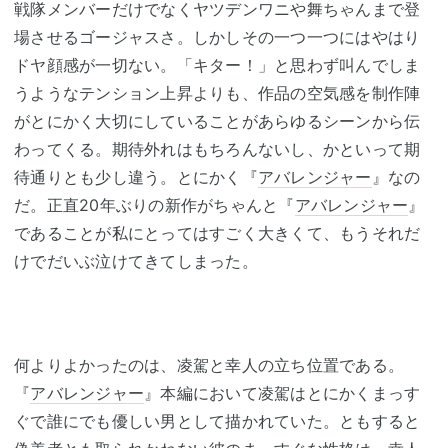
戦隊メンバーだけでなくヤツデンワニや舞ちゃんまで登
場させるゴージャスさ。しかしその一つ一つにはやはり
ドヤ顔感が一切ない。「キター！」と思わず叫んでしま
うようなテンション上昇よりも、作品の空気感を制作陣
がとにかく大切にしていることがあらゆるシーンから伝
わってくる。期待外れはもちろんないし、かといって期
待通りとも少し違う。とにかく『
アバレンジャー
』なの
だ。正直20年ぶりの新作がちゃんと『
アバレンジャー
』
であることが私にとってはすごく大きくて、もうそれだ
けでだいぶ泣けてきてしまった。
何よりよかったのは、凌駕と幸人の立ち位置である。
『
アバレンジャー
』本編において凌駕はとにかくまっす
ぐで誰にでも優しい男として描かれていた。ともすると