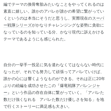
編でテーマの換骨奪胎みたいなことをやってくれるのは
素直に嬉しい。誰かのアバレが誰かの希望に繋がってい
くというのは本当にそうだと思うし、実際現在の
スーパ
ー戦隊シリーズ
がかなりチャレンジングな姿勢に貪欲に
なっているのを知っている分、かなり現代に訴えかける
テーマであるようにも感じられた。
自分の一挙手一投足に気を遣わなくてはならない時代に
なったが、それでも努力して頑張ってアバレていけば、
誰かの心には響くようなものができる。それは正に20年
ぶりの続編を成功させたこの『
爆竜戦隊アバレンジャ
ー
』という作品の存在自体に繋がっていく。「アバレた
数だけ強くなれる アバレた数だけ優しさを知る」を地
で行くストーリーに満足感も大きい。