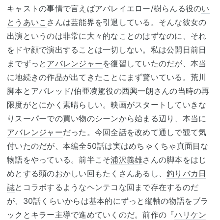
キャストの事情で言えばアバレイエロー/樹らんる役の
い
とうあいこ
さんは芸能界を引退している。そんな彼女の
出演というのは非常に大々的なことのはずなのに、それ
をドヤ顔で演出することは一切しない。私は公開日前日
までずっと
アバレンジャー
を復習していたのだが、本当
に地続きの作品が出てきたことにまず驚いている。荒川
脚本とアバレッド/伯亜凌駕役の
西興一朗
さんの当時の再
限度がとにかく素晴らしい。映画がスタートしていきな
りスーパーでの買い物のシーンから始まる辺り、本当に
アバレンジャー
だった。今回全話を改めて通しで観て気
付いたのだが、本編全50話は実はめちゃくちゃ真面目な
物語をやっている。前半こそ
浦沢義雄
さんの脚本をはじ
めとする頭のおかしい回もたくさんあるし、
釣りバカ日
誌
とコラボするようなヘンテコな回まで存在するのだ
が、30話くらいからは基本的にずっと縦軸の物語をブラ
ックとキラー主導で進めていくのだ。前作の『
ハリケン