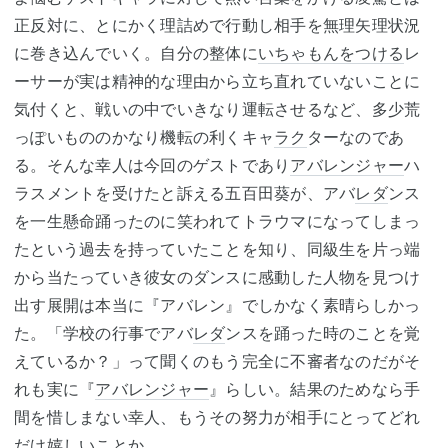
正反対に、とにかく理詰めで行動し相手を無理矢理状況
に巻き込んでいく。自分の整体に
いちゃもんをつける
レ
ーサーが実は精神的な理由から立ち直れていないことに
気付くと、戦いの中でいきなり運転させるなど、多少荒
っぽいもののかなり機転の利くキャ
ラク
ターなのであ
る。そんな幸人は今回のゲストであり
アバレンジャー
ハ
ラスメントを受けたと訴える五百田葵が、アバ
レダ
ンス
を一生懸命踊ったのに笑われてトラウマになってしまっ
たという過去を持っていたことを知り、同級生を片っ端
から当たっていき彼女のダンスに感動した人物を見つけ
出す展開は本当に『アバレン』でしかなく素晴らしかっ
た。「学校の行事でアバ
レダ
ンスを踊った時のことを覚
えているか？」って聞くのもう完全に不審者なのだがそ
れも実に『
アバレンジャー
』らしい。結果のためなら手
間を惜しまない幸人、もうその努力が相手にとってどれ
だけ嬉しいことか…。