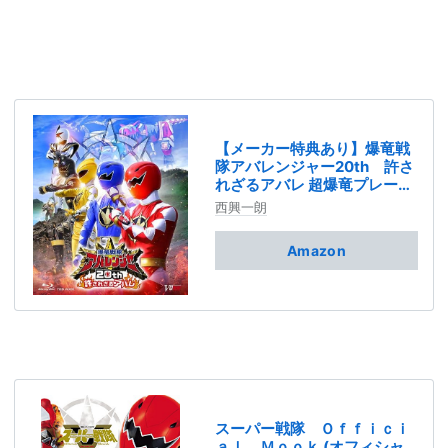
【メーカー特典あり】爆竜戦
隊アバレンジャー20th 許さ
れざるアバレ 超爆竜プレート
版(オーディオコメンタリーア
西興一朗
フタートークCD（キャスト未
定）付) [Blu-ray]
Amazon
スーパー戦隊 Ｏｆｆｉｃｉ
ａｌ Ｍｏｏｋ (オフィシャ